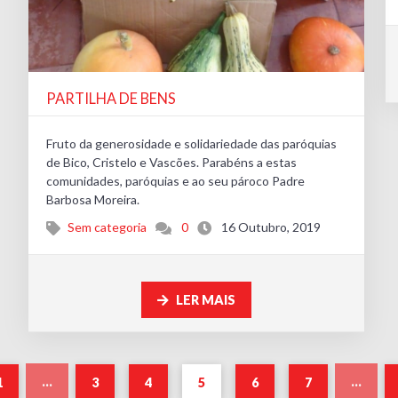
PARTILHA DE BENS
Fruto da generosidade e solidariedade das paróquias
de Bico, Cristelo e Vascões. Parabéns a estas
comunidades, paróquias e ao seu pároco Padre
Barbosa Moreira.
Sem categoria
0
16 Outubro, 2019
LER MAIS
...
...
1
3
4
5
6
7