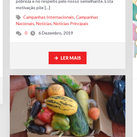
pobreza e no respeito pelo nosso semelhante. Esta
motivação põe […]
Campanhas Internacionais
,
Campanhas
Nacionais
,
Noticias
,
Notícias Principais
0
6 Dezembro, 2019
LER MAIS